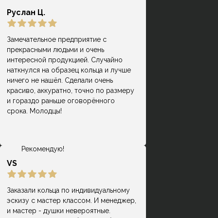
Руслан Ц.
Замечательное предприятие с
прекрасными людьми и очень
Замечательное место! Долго искала,
интересной продукцией. Случайно
где можно сделать интересные
наткнулся на образец кольца и лучше
Раиса Дёмкина
кольца из своего металла. Очень
ничего не нашёл. Сделали очень
благодарна мастеру и
красиво, аккуратно, точно по размеру
администратору, которые
и гораздо раньше оговорённого
достаточно подробно отвечали на
срока. Молодцы!
все интересующие вопросы. Дали в
подарок два сертификата, по цене
вышло достаточно бюджетно.
Рекомендую!
VS
Заказали кольца по индивидуальному
эскизу с мастер классом. И менеджер,
и мастер - душки невероятные.