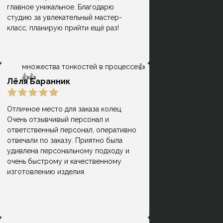
сопровождает на каждой стадии
главное уникальное. Благодарю
выбора, покупки и производства.
студию за увлекательный мастер-
Помогли создать мне замечательную
класс, планирую прийти ещё раз!
пару обручальных колец с учётом
всех имевшихся пожеланий и
проконсультировали по поводу
множества тонкостей в процессе👍
👍👍
Лёля Баранник
Отличное место для заказа колец.
Очень отзывчивый персонал и
Кольца классные, причем, делают
ответственный персонал, оперативно
оперативно, есть своя система
отвечали по заказу. Приятно была
Гузель
лояльности и скидок, что весьма
удивлена персональному подходу и
приятно) Мне на помолвку молодой
очень быстрому и качественному
человек заказывал кольцо, но
изготовлению изделия.
немного не попал в размер.
Сотрудники подогнали кольцо под
размер - это входит в стоимоть.