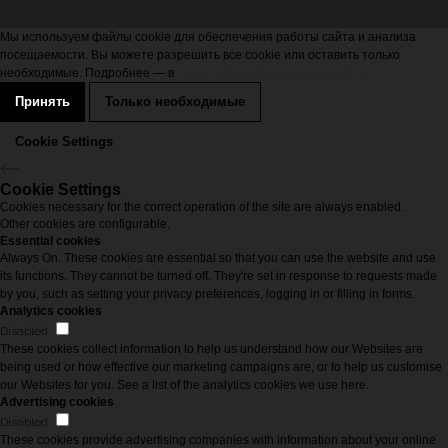
Мы используем файлы cookie для обеспечения работы сайта и анализа
посещаемости. Вы можете разрешить все cookie или оставить только
необходимые. Подробнее — в
Политике конфиденциальности
Принять
Только необходимые
Cookie Settings
Cookie Settings
Cookies necessary for the correct operation of the site are always enabled.
Other cookies are configurable.
Essential cookies
Always On. These cookies are essential so that you can use the website and use
its functions. They cannot be turned off. They're set in response to requests made
by you, such as setting your privacy preferences, logging in or filling in forms.
Analytics cookies
Disabled
These cookies collect information to help us understand how our Websites are
being used or how effective our marketing campaigns are, or to help us customise
our Websites for you. See a list of the analytics cookies we use here.
Advertising cookies
Disabled
These cookies provide advertising companies with information about your online