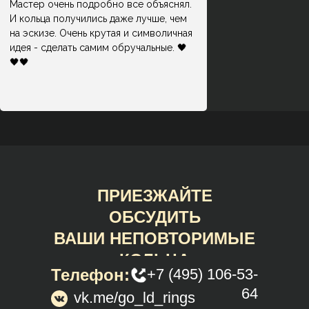
Мастер очень подробно все объяснял.
И кольца получились даже лучше, чем
на эскизе. Очень крутая и символичная
идея - сделать самим обручальные. 🖤
🖤🖤
ПРИЕЗЖАЙТЕ
ОБСУДИТЬ
ВАШИ НЕПОВТОРИМЫЕ
КОЛЬЦА
Телефон:
+7 (495) 106-53-
64
vk.me/go_ld_rings