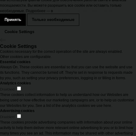
Мы используем файлы cookie для обеспечения работы сайта и анализа
посещаемости. Вы можете разрешить все cookie или оставить только
необходимые. Подробнее — в
Политике конфиденциальности
Принять
Только необходимые
Cookie Settings
Cookie Settings
Cookies necessary for the correct operation of the site are always enabled.
Other cookies are configurable.
Essential cookies
Always On. These cookies are essential so that you can use the website and use
its functions. They cannot be turned off. They're set in response to requests made
by you, such as setting your privacy preferences, logging in or filling in forms.
Analytics cookies
Disabled
These cookies collect information to help us understand how our Websites are
being used or how effective our marketing campaigns are, or to help us customise
our Websites for you. See a list of the analytics cookies we use here.
Advertising cookies
Disabled
These cookies provide advertising companies with information about your online
activity to help them deliver more relevant online advertising to you or to limit how
many times you see an ad. This information may be shared with other advertising