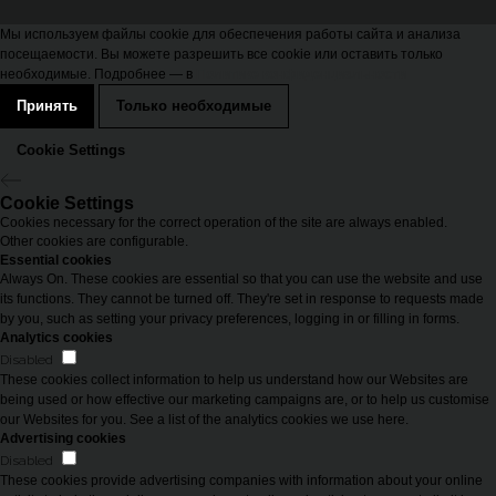
Мы используем файлы cookie для обеспечения работы сайта и анализа
посещаемости. Вы можете разрешить все cookie или оставить только
необходимые. Подробнее — в
Политике конфиденциальности
Принять
Только необходимые
Cookie Settings
Cookie Settings
Cookies necessary for the correct operation of the site are always enabled.
Other cookies are configurable.
Essential cookies
Always On. These cookies are essential so that you can use the website and use
its functions. They cannot be turned off. They're set in response to requests made
by you, such as setting your privacy preferences, logging in or filling in forms.
Analytics cookies
Disabled
These cookies collect information to help us understand how our Websites are
being used or how effective our marketing campaigns are, or to help us customise
our Websites for you. See a list of the analytics cookies we use here.
Advertising cookies
Disabled
These cookies provide advertising companies with information about your online