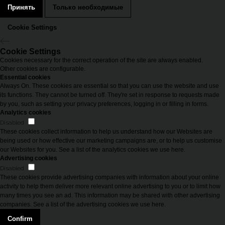
Принять
Только необходимые
Cookie Settings
Cookie Settings
Cookies necessary for the correct operation of the site are always enabled.
Other cookies are configurable.
Essential cookies
Always On. These cookies are essential so that you can use the website and use
its functions. They cannot be turned off. They're set in response to requests made
by you, such as setting your privacy preferences, logging in or filling in forms.
Analytics cookies
Disabled
These cookies collect information to help us understand how our Websites are
being used or how effective our marketing campaigns are, or to help us customise
our Websites for you. See a list of the analytics cookies we use here.
Advertising cookies
Disabled
These cookies provide advertising companies with information about your online
activity to help them deliver more relevant online advertising to you or to limit how
many times you see an ad. This information may be shared with other advertising
companies. See a list of the advertising cookies we use here.
Замечательное место. Очень
Кольца классные,
Confirm
ответственный персонал, который
оперативно, есть