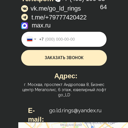
64
vk.me/go_ld_rings
t.me/+79777420422
max.ru
+7
ЗАКАЗАТЬ ЗВОНОК
Адрес:
г. Москва, проспект Андропова 8, Бизнес
центр Мегаполис, 6 этаж, ювелирный лофт
go_LD
E-
go.ld.rings@yandex.ru
mail: