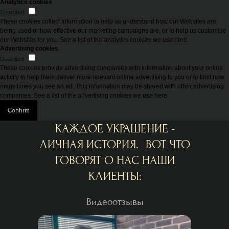
Analytics cookies
Disabled
These cookies collect information to help us understand how our Websites are
being used or how effective our marketing campaigns are, or to help us customise
our Websites for you. See a list of the analytics cookies we use here.
Advertising cookies
Disabled
These cookies provide advertising companies with information about your online
activity to help them deliver more relevant online advertising to you or to limit how
many times you see an ad. This information may be shared with other advertising
companies. See a list of the advertising cookies we use here.
Confirm
КАЖДОЕ УКРАШЕНИЕ -
ЛИЧНАЯ ИСТОРИЯ. ВОТ ЧТО
ГОВОРЯТ О НАС НАШИ
КЛИЕНТЫ:
Видеоотзывы