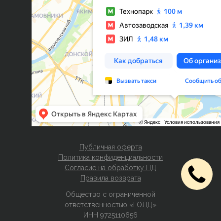
Публичная оферта
Политика конфиденциальности
Согласие на обработку ПД
Правила возврата
Общество с ограниченной
ответственностью «ГОЛД»
ИНН 9725110656