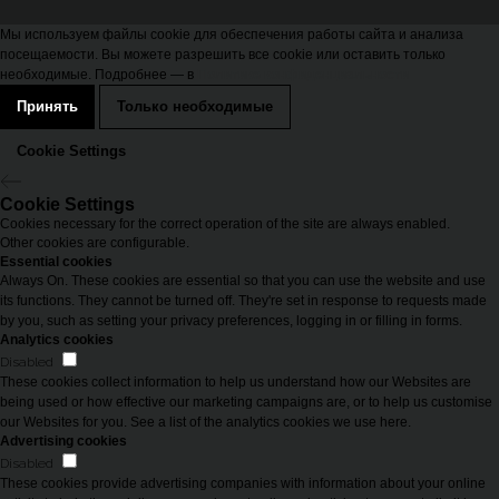
Мы используем файлы cookie для обеспечения работы сайта и анализа
посещаемости. Вы можете разрешить все cookie или оставить только
необходимые. Подробнее — в
Политике конфиденциальности
Принять
Только необходимые
Cookie Settings
Cookie Settings
Cookies necessary for the correct operation of the site are always enabled.
Other cookies are configurable.
Essential cookies
Always On. These cookies are essential so that you can use the website and use
its functions. They cannot be turned off. They're set in response to requests made
by you, such as setting your privacy preferences, logging in or filling in forms.
Analytics cookies
Disabled
These cookies collect information to help us understand how our Websites are
being used or how effective our marketing campaigns are, or to help us customise
our Websites for you. See a list of the analytics cookies we use here.
Advertising cookies
Disabled
These cookies provide advertising companies with information about your online