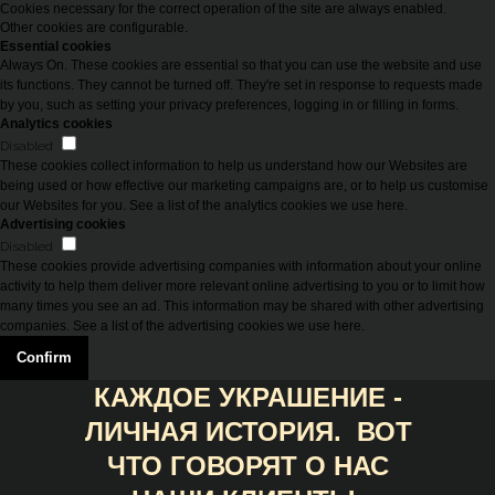
Cookies necessary for the correct operation of the site are always enabled.
Other cookies are configurable.
Essential cookies
Always On. These cookies are essential so that you can use the website and use
its functions. They cannot be turned off. They're set in response to requests made
by you, such as setting your privacy preferences, logging in or filling in forms.
Analytics cookies
Disabled
These cookies collect information to help us understand how our Websites are
being used or how effective our marketing campaigns are, or to help us customise
our Websites for you. See a list of the analytics cookies we use here.
Advertising cookies
Disabled
These cookies provide advertising companies with information about your online
activity to help them deliver more relevant online advertising to you or to limit how
many times you see an ad. This information may be shared with other advertising
companies. See a list of the advertising cookies we use here.
Confirm
КАЖДОЕ УКРАШЕНИЕ -
ЛИЧНАЯ ИСТОРИЯ. ВОТ
ЧТО ГОВОРЯТ О НАС