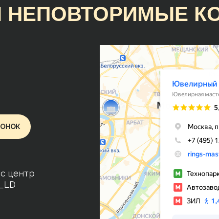
 НЕПОВТОРИМЫЕ К
Руслан Ц.
Замечательное предприятие с
прекрасными людьми и очень
интересной продукцией. Случ
наткнулся на образец кольца и
лучше ничего не нашёл. Сдела
очень красиво, аккуратно, точ
размеру и гораздо раньше
ВОНОК
оговорённого срока. Молодцы
ес центр
o_LD
VS