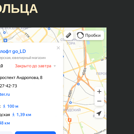
ОЛЬЦА
Гузель
Кольца классные, причем, делают
оперативно, есть своя система
айно
лояльности и скидок, что весьма
приятно) Мне на помолвку
ли
молодой человек заказывал
но по
кольцо, но немного не попал в
размер. Сотрудники подогнали
!
кольцо под размер - это входит в
стоимоть.
Раиса Дёмкина