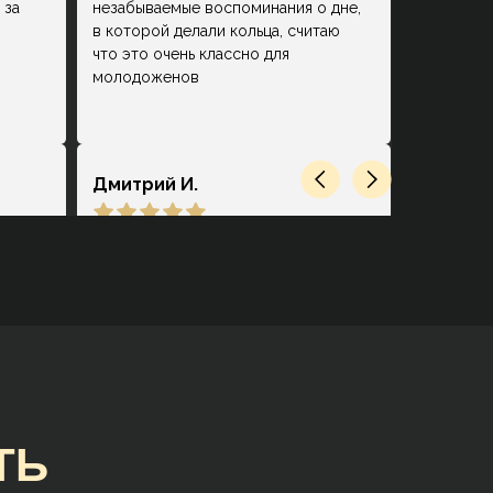
 за
незабываемые воспоминания о дне,
в которой делали кольца, считаю
что это очень классно для
молодоженов
Дмитрий И.
ец.
Замечательное место. Очень
ответственный персонал, который
действительно на высоком уровне
.
сопровождает на каждой стадии
выбора, покупки и производства.
нь
Помогли создать мне
замечательную пару обручальных
колец с учётом всех имевшихся
пожеланий и проконсультировали
ТЬ
по поводу множества тонкостей в
процессе👍👍👍