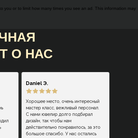
 to you or to limit how many times you see an ad. This information may
ИЧНАЯ
Т О НАС
Daniel Э.
Хорошее место, очень интересный
нь
мастер класс, вежливый персонал.
С нами ювелир долго подбирал
одил
дизайн, так чтобы нам
ь
действительно понравилось, за это
большое спасибо. У нас остались