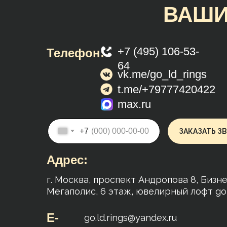
ВАШИ
+7 (495) 106-53-
Телефон:
64
vk.me/go_ld_rings
t.me/+79777420422
max.ru
+7
ЗАКАЗАТЬ З
Адрес:
г. Москва, проспект Андропова 8, Бизн
Мегаполис, 6 этаж, ювелирный лофт g
E-
go.ld.rings@yandex.ru