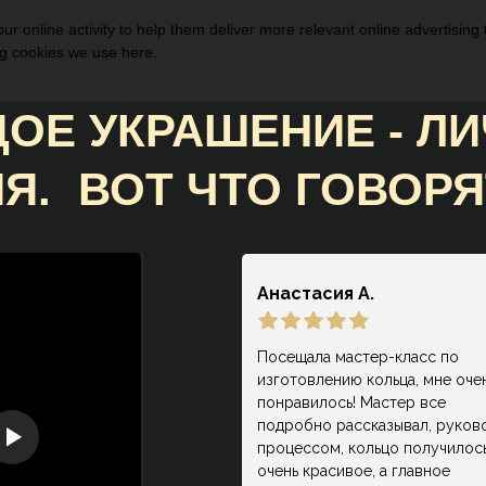
r online activity to help them deliver more relevant online advertising
ng cookies we use here.
ОЕ УКРАШЕНИЕ - Л
Я. ВОТ ЧТО ГОВОРЯ
НАШИ КЛИЕНТЫ:
Анастасия А.
Посещала мастер-класс по
изготовлению кольца, мне оче
понравилось! Мастер все
подробно рассказывал, руков
процессом, кольцо получилос
очень красивое, а главное