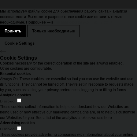
Мы используем файлы cookie для обеспечения работы сайта и анализа
посещаемости. Вы можете разрешить все cookie или оставить только
необходимые. Подробнее — в
Политике конфиденциальности
Принять
Только необходимые
Cookie Settings
Cookie Settings
Cookies necessary for the correct operation of the site are always enabled.
Other cookies are configurable.
Essential cookies
Always On. These cookies are essential so that you can use the website and use
its functions. They cannot be turned off. They're set in response to requests made
by you, such as setting your privacy preferences, logging in or filling in forms.
Analytics cookies
Disabled
These cookies collect information to help us understand how our Websites are
being used or how effective our marketing campaigns are, or to help us customise
our Websites for you. See a list of the analytics cookies we use here.
Advertising cookies
Disabled
These cookies provide advertising companies with information about your online