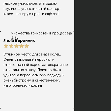
сопровождает на каждой стадии
главное уникальное. Благодарю
выбора, покупки и производства.
студию за увлекательный мастер-
Помогли создать мне замечательную
класс, планирую прийти ещё раз!
пару обручальных колец с учётом
всех имевшихся пожеланий и
проконсультировали по поводу
множества тонкостей в процессе👍
👍👍
Лёля Баранник
Отличное место для заказа колец.
Очень отзывчивый персонал и
Кольца классные, причем, делают
ответственный персонал, оперативно
оперативно, есть своя система
отвечали по заказу. Приятно была
Гузель
лояльности и скидок, что весьма
удивлена персональному подходу и
приятно) Мне на помолвку молодой
очень быстрому и качественному
человек заказывал кольцо, но
изготовлению изделия.
немного не попал в размер.
Сотрудники подогнали кольцо под
размер - это входит в стоимоть.