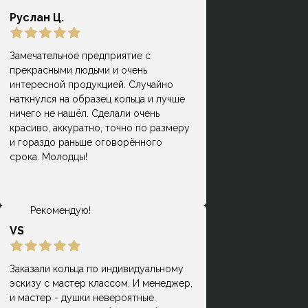
Руслан Ц.
Замечательное предприятие с
прекрасными людьми и очень
Замечательное место! Долго искала,
интересной продукцией. Случайно
где можно сделать интересные
наткнулся на образец кольца и лучше
Раиса Дёмкина
кольца из своего металла. Очень
ничего не нашёл. Сделали очень
благодарна мастеру и
красиво, аккуратно, точно по размеру
администратору, которые
и гораздо раньше оговорённого
достаточно подробно отвечали на
срока. Молодцы!
все интересующие вопросы. Дали в
подарок два сертификата, по цене
вышло достаточно бюджетно.
Рекомендую!
VS
Заказали кольца по индивидуальному
эскизу с мастер классом. И менеджер,
и мастер - душки невероятные.