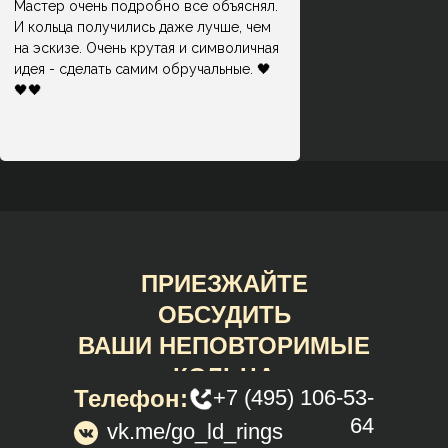
Мастер очень подробно все объяснял.
И кольца получились даже лучше, чем
на эскизе. Очень крутая и символичная
идея - сделать самим обручальные. 🖤
🖤🖤
ПРИЕЗЖАЙТЕ
ОБСУДИТЬ
ВАШИ НЕПОВТОРИМЫЕ
КОЛЬЦА
Телефон:
+7 (495) 106-53-
64
vk.me/go_ld_rings