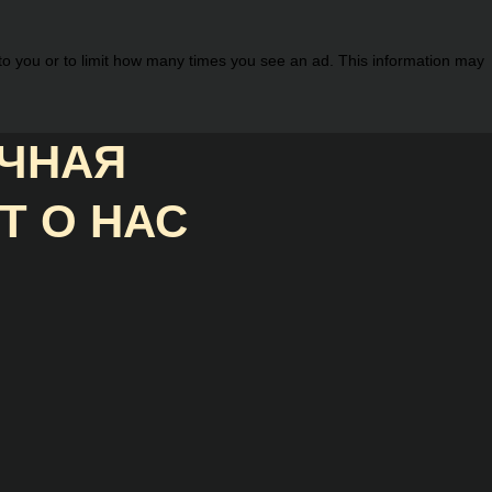
 to you or to limit how many times you see an ad. This information may
ИЧНАЯ
Т О НАС