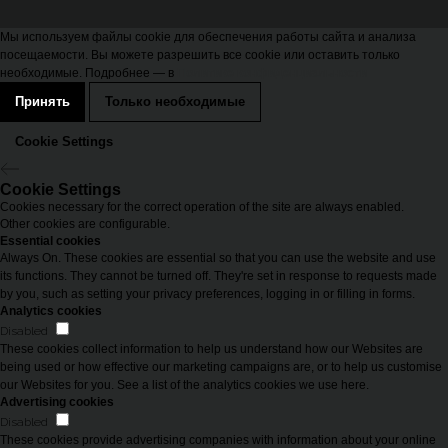
Мы используем файлы cookie для обеспечения работы сайта и анализа
посещаемости. Вы можете разрешить все cookie или оставить только
необходимые. Подробнее — в
Политике конфиденциальности
Принять
Только необходимые
Cookie Settings
Cookie Settings
Cookies necessary for the correct operation of the site are always enabled.
Other cookies are configurable.
Essential cookies
Always On. These cookies are essential so that you can use the website and use
its functions. They cannot be turned off. They're set in response to requests made
by you, such as setting your privacy preferences, logging in or filling in forms.
Analytics cookies
Disabled
These cookies collect information to help us understand how our Websites are
being used or how effective our marketing campaigns are, or to help us customise
our Websites for you. See a list of the analytics cookies we use here.
Advertising cookies
Disabled
These cookies provide advertising companies with information about your online