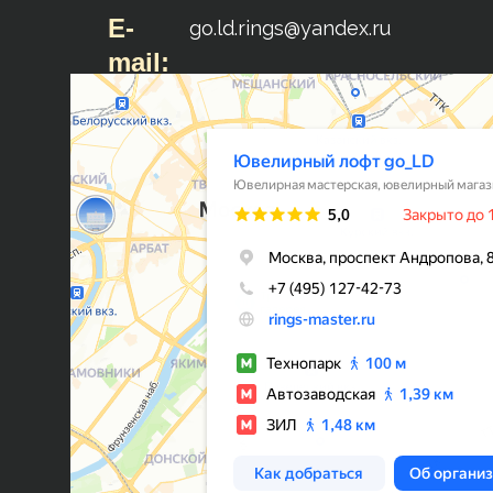
E-
go.ld.rings@yandex.ru
mail: