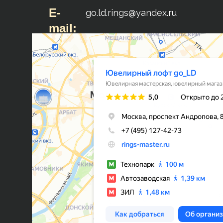
E-
go.ld.rings@yandex.ru
mail: