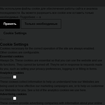
Мы используем файлы cookie для обеспечения работы сайта и анализа
посещаемости. Вы можете разрешить все cookie или оставить только
необходимые. Подробнее — в
Политике конфиденциальности
Принять
Только необходимые
Cookie Settings
Cookie Settings
Cookies necessary for the correct operation of the site are always enabled.
Other cookies are configurable.
Essential cookies
Always On. These cookies are essential so that you can use the website and use
its functions. They cannot be turned off. They're set in response to requests made
by you, such as setting your privacy preferences, logging in or filling in forms.
Analytics cookies
Disabled
These cookies collect information to help us understand how our Websites are
being used or how effective our marketing campaigns are, or to help us customise
our Websites for you. See a list of the analytics cookies we use here.
Advertising cookies
Disabled
These cookies provide advertising companies with information about your online