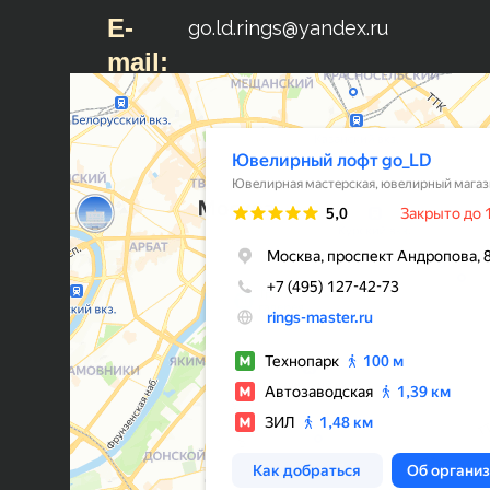
E-
go.ld.rings@yandex.ru
mail: