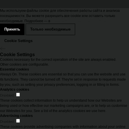
Мы используем файлы cookie для обеспечения работы сайта и анализа
посещаемости. Вы можете разрешить все cookie или оставить только
необходимые. Подробнее — в
Политике конфиденциальности
Принять
Только необходимые
Cookie Settings
Cookie Settings
Cookies necessary for the correct operation of the site are always enabled.
Other cookies are configurable.
Essential cookies
Always On. These cookies are essential so that you can use the website and use
its functions. They cannot be turned off. They're set in response to requests made
by you, such as setting your privacy preferences, logging in or filling in forms.
Analytics cookies
Disabled
These cookies collect information to help us understand how our Websites are
being used or how effective our marketing campaigns are, or to help us customise
our Websites for you. See a list of the analytics cookies we use here.
Advertising cookies
Disabled
These cookies provide advertising companies with information about your online