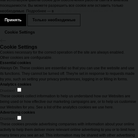
Мы используем файлы cookie для обеспечения работы сайта и анализа
посещаемости. Вы можете разрешить все cookie или оставить только
необходимые. Подробнее — в
Политике конфиденциальности
Принять
Только необходимые
Cookie Settings
Cookie Settings
Cookies necessary for the correct operation of the site are always enabled.
Other cookies are configurable.
Essential cookies
Always On. These cookies are essential so that you can use the website and use
its functions. They cannot be turned off. They're set in response to requests made
by you, such as setting your privacy preferences, logging in or filling in forms.
Analytics cookies
Disabled
These cookies collect information to help us understand how our Websites are
being used or how effective our marketing campaigns are, or to help us customise
our Websites for you. See a list of the analytics cookies we use here.
Advertising cookies
Disabled
These cookies provide advertising companies with information about your online
activity to help them deliver more relevant online advertising to you or to limit how
many times you see an ad. This information may be shared with other advertising