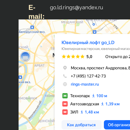
E-
go.ld.rings@yandex.ru
mail: