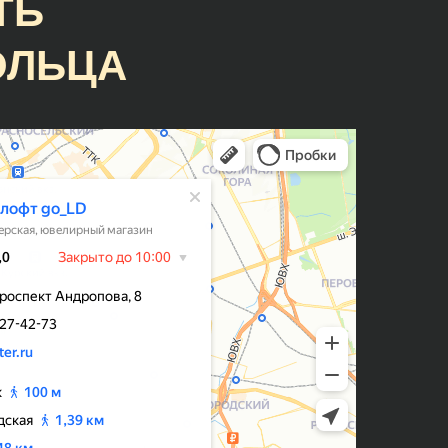
ТЬ
по поводу множества тонкостей в
процессе👍👍👍
ОЛЬЦА
Гузель
Кольца классные, причем, делают
оперативно, есть своя система
айно
лояльности и скидок, что весьма
приятно) Мне на помолвку
ли
молодой человек заказывал
но по
кольцо, но немного не попал в
размер. Сотрудники подогнали
!
кольцо под размер - это входит в
стоимоть.
Раиса Дёмкина