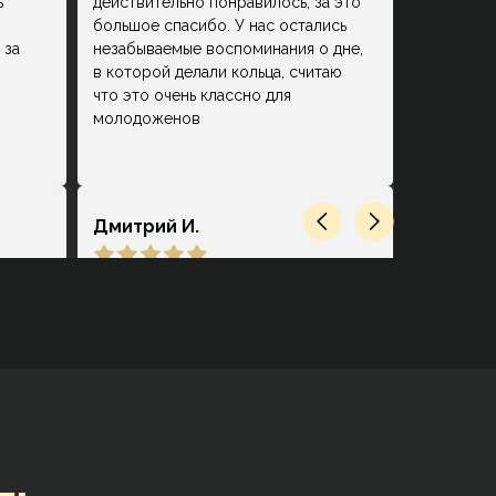
ь
действительно понравилось, за это
большое спасибо. У нас остались
 за
незабываемые воспоминания о дне,
в которой делали кольца, считаю
что это очень классно для
молодоженов
Дмитрий И.
ец.
Замечательное место. Очень
ответственный персонал, который
действительно на высоком уровне
.
сопровождает на каждой стадии
выбора, покупки и производства.
нь
Помогли создать мне
замечательную пару обручальных
колец с учётом всех имевшихся
пожеланий и проконсультировали