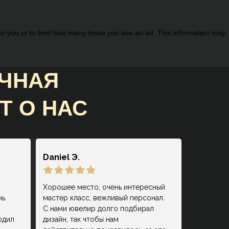
 to you or to limit how many times you see an ad. This information may
ИЧНАЯ
Т О НАС
Daniel Э.
Хорошее место, очень интересный
нь
мастер класс, вежливый персонал.
С нами ювелир долго подбирал
одил
дизайн, так чтобы нам