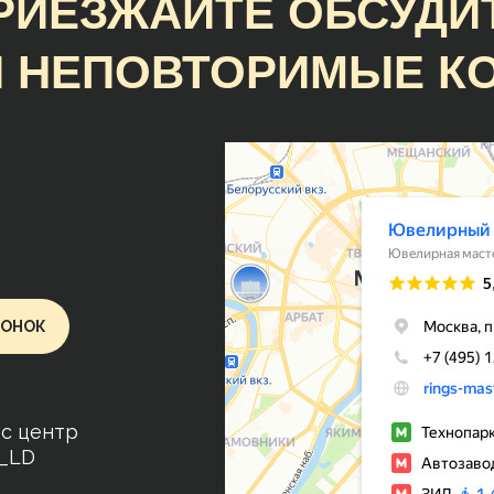
РИЕЗЖАЙТЕ ОБСУДИ
 НЕПОВТОРИМЫЕ К
Руслан Ц.
Замечательное предприятие с
прекрасными людьми и очень
интересной продукцией. Случ
наткнулся на образец кольца и
лучше ничего не нашёл. Сдела
очень красиво, аккуратно, точ
размеру и гораздо раньше
ВОНОК
оговорённого срока. Молодцы
ес центр
o_LD
VS