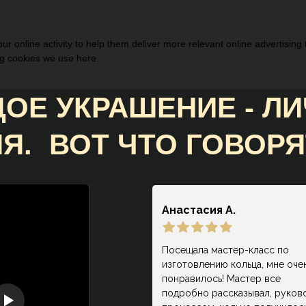
r online activity to help them deliver more relevant online advertising
ng cookies we use here.
ОЕ УКРАШЕНИЕ - Л
Я. ВОТ ЧТО ГОВОРЯ
НАШИ КЛИЕНТЫ:
Анастасия А.
Посещала мастер-класс по
изготовлению кольца, мне оче
понравилось! Мастер все
подробно рассказывал, руков