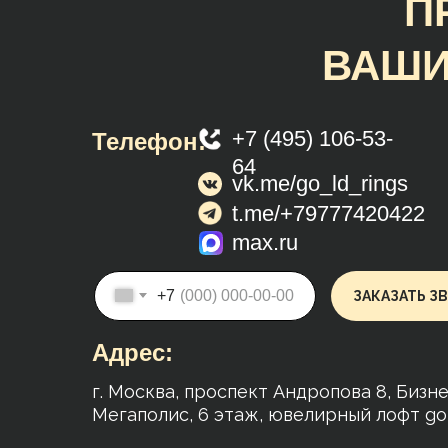
П
ВАШИ
+7 (495) 106-53-
Телефон:
64
vk.me/go_ld_rings
t.me/+79777420422
max.ru
+7
ЗАКАЗАТЬ З
Адрес:
г. Москва, проспект Андропова 8, Бизн
Мегаполис, 6 этаж, ювелирный лофт g