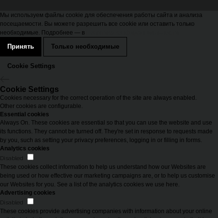
Мы используем файлы cookie для обеспечения работы сайта и анализа
посещаемости. Вы можете разрешить все cookie или оставить только
необходимые. Подробнее — в
Политике конфиденциальности
Принять
Только необходимые
Cookie Settings
Cookie Settings
Cookies necessary for the correct operation of the site are always enabled.
Other cookies are configurable.
Essential cookies
Always On. These cookies are essential so that you can use the website and use
its functions. They cannot be turned off. They're set in response to requests made
by you, such as setting your privacy preferences, logging in or filling in forms.
Analytics cookies
Disabled
These cookies collect information to help us understand how our Websites are
being used or how effective our marketing campaigns are, or to help us customise
our Websites for you. See a list of the analytics cookies we use here.
Advertising cookies
Disabled
These cookies provide advertising companies with information about your online