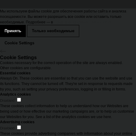
Мы используем файлы cookie для обеспечения работы сайта и анализа
посещаемости. Вы можете разрешить все cookie или оставить только
необходимые. Подробнее — в
Политике конфиденциальности
Принять
Только необходимые
Cookie Settings
Cookie Settings
Cookies necessary for the correct operation of the site are always enabled.
Other cookies are configurable.
Essential cookies
Always On. These cookies are essential so that you can use the website and use
its functions. They cannot be turned off. They're set in response to requests made
by you, such as setting your privacy preferences, logging in or filling in forms.
Analytics cookies
Disabled
These cookies collect information to help us understand how our Websites are
being used or how effective our marketing campaigns are, or to help us customise
our Websites for you. See a list of the analytics cookies we use here.
Advertising cookies
Disabled
These cookies provide advertising companies with information about your online