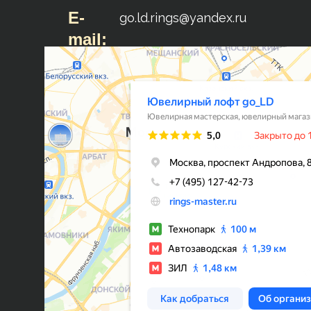
E-
go.ld.rings@yandex.ru
mail: