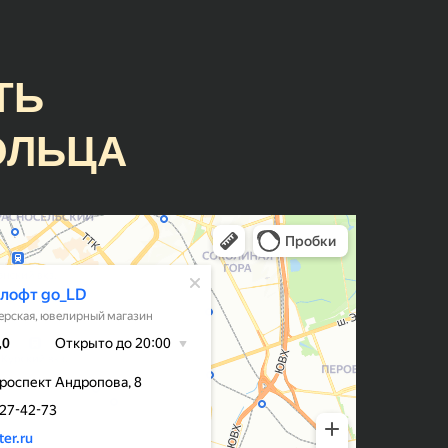
нь
Помогли создать мне
замечательную пару обручальных
колец с учётом всех имевшихся
пожеланий и проконсультировали
ТЬ
по поводу множества тонкостей в
процессе👍👍👍
ОЛЬЦА
Гузель
Кольца классные, причем, делают
оперативно, есть своя система
айно
лояльности и скидок, что весьма
приятно) Мне на помолвку
ли
молодой человек заказывал
но по
кольцо, но немного не попал в
размер. Сотрудники подогнали
!
кольцо под размер - это входит в
стоимоть.