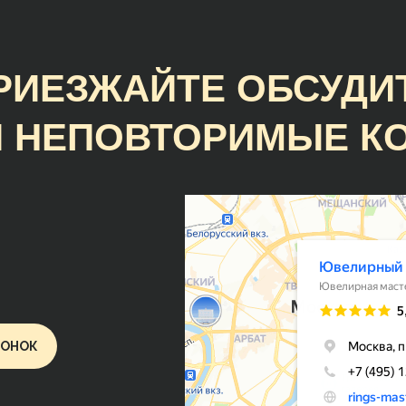
персональному подходу и оче
быстрому и качественному
изготовлению изделия.
РИЕЗЖАЙТЕ ОБСУДИ
 НЕПОВТОРИМЫЕ К
Руслан Ц.
Замечательное предприятие с
прекрасными людьми и очень
интересной продукцией. Случ
наткнулся на образец кольца и
лучше ничего не нашёл. Сдела
очень красиво, аккуратно, точ
размеру и гораздо раньше
ВОНОК
оговорённого срока. Молодцы