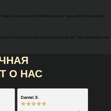
help us customise our Websites for you. See a list of the analytics
 to you or to limit how many times you see an ad. This information may
ИЧНАЯ
Т О НАС
Daniel Э.