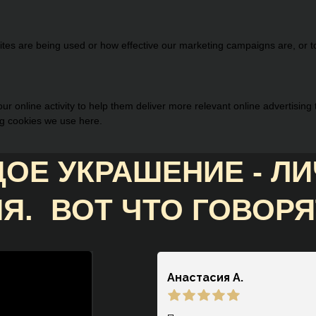
es are being used or how effective our marketing campaigns are, or to 
r online activity to help them deliver more relevant online advertising
ng cookies we use here.
ОЕ УКРАШЕНИЕ - Л
Я. ВОТ ЧТО ГОВОРЯ
НАШИ КЛИЕНТЫ:
Анастасия А.