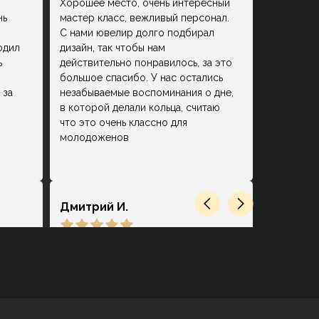
Хорошее место, очень интересный
нь
мастер класс, вежливый персонал.
С нами ювелир долго подбирал
одил
дизайн, так чтобы нам
ь
действительно понравилось, за это
большое спасибо. У нас остались
 за
незабываемые воспоминания о дне,
в которой делали кольца, считаю
что это очень классно для
молодоженов
Дмитрий И.
ец.
Замечательное место. Очень
ответственный персонал, который
действительно на высоком уровне
.
сопровождает на каждой стадии
выбора, покупки и производства.