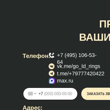
П
ВАШИ
+7 (495) 106-53-
Телефон:
64
vk.me/go_ld_rings
t.me/+79777420422
max.ru
+7
ЗАКАЗАТЬ З
Адрес: