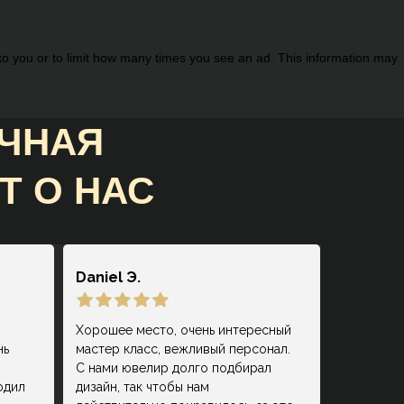
 to you or to limit how many times you see an ad. This information may
ИЧНАЯ
Т О НАС
Daniel Э.
Хорошее место, очень интересный
нь
мастер класс, вежливый персонал.
С нами ювелир долго подбирал
одил
дизайн, так чтобы нам