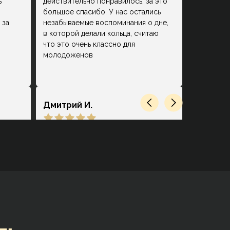
ь
действительно понравилось, за это
большое спасибо. У нас остались
 за
незабываемые воспоминания о дне,
в которой делали кольца, считаю
что это очень классно для
молодоженов
Дмитрий И.
ец.
Замечательное место. Очень
ответственный персонал, который
действительно на высоком уровне
.
сопровождает на каждой стадии
выбора, покупки и производства.
нь
Помогли создать мне
замечательную пару обручальных
колец с учётом всех имевшихся
пожеланий и проконсультировали