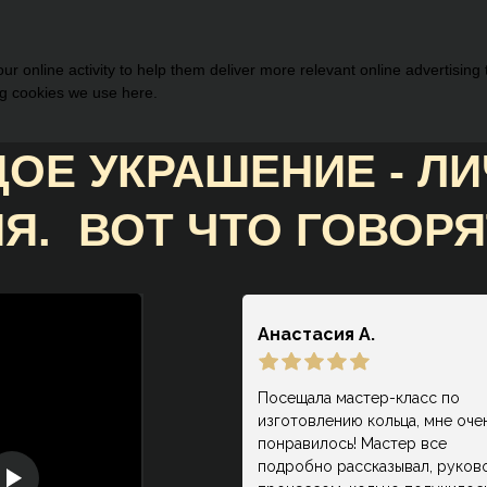
r online activity to help them deliver more relevant online advertising
ng cookies we use here.
ОЕ УКРАШЕНИЕ - Л
Я. ВОТ ЧТО ГОВОРЯ
НАШИ КЛИЕНТЫ:
Анастасия А.
Посещала мастер-класс по
изготовлению кольца, мне оче
понравилось! Мастер все
подробно рассказывал, руков