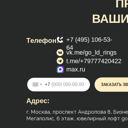
П
ВАШИ
+7 (495) 106-53-
Телефон:
64
vk.me/go_ld_rings
t.me/+79777420422
max.ru
+7
ЗАКАЗАТЬ З
Адрес:
г. Москва, проспект Андропова 8, Бизн
Мегаполис, 6 этаж, ювелирный лофт g