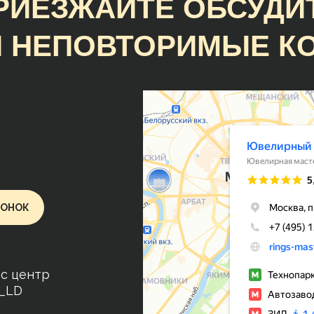
РИЕЗЖАЙТЕ ОБСУДИ
 НЕПОВТОРИМЫЕ К
Руслан Ц.
Замечательное предприятие с
прекрасными людьми и очень
интересной продукцией. Случ
наткнулся на образец кольца и
лучше ничего не нашёл. Сдела
очень красиво, аккуратно, точ
размеру и гораздо раньше
ВОНОК
оговорённого срока. Молодцы
ес центр
o_LD
VS