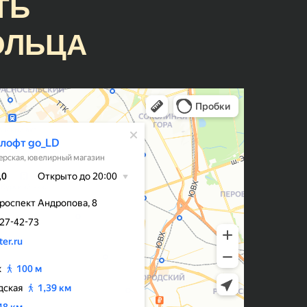
ТЬ
по поводу множества тонкостей в
процессе👍👍👍
ОЛЬЦА
Гузель
Кольца классные, причем, делают
оперативно, есть своя система
айно
лояльности и скидок, что весьма
приятно) Мне на помолвку
ли
молодой человек заказывал
но по
кольцо, но немного не попал в
размер. Сотрудники подогнали
!
кольцо под размер - это входит в
стоимоть.
Раиса Дёмкина