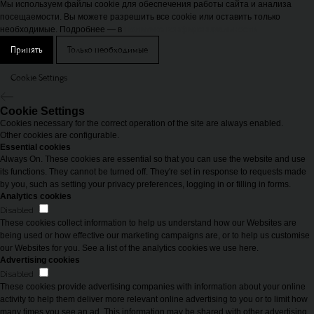
Мы используем файлы cookie для обеспечения работы сайта и анализа
посещаемости. Вы можете разрешить все cookie или оставить только
необходимые. Подробнее — в
Политике конфиденциальности
Принять
Только необходимые
Cookie Settings
Cookie Settings
Cookies necessary for the correct operation of the site are always enabled.
Other cookies are configurable.
Essential cookies
Always On. These cookies are essential so that you can use the website and use
its functions. They cannot be turned off. They're set in response to requests made
by you, such as setting your privacy preferences, logging in or filling in forms.
Analytics cookies
Disabled
These cookies collect information to help us understand how our Websites are
being used or how effective our marketing campaigns are, or to help us customise
our Websites for you. See a list of the analytics cookies we use here.
Advertising cookies
Disabled
These cookies provide advertising companies with information about your online
activity to help them deliver more relevant online advertising to you or to limit how
many times you see an ad. This information may be shared with other advertising