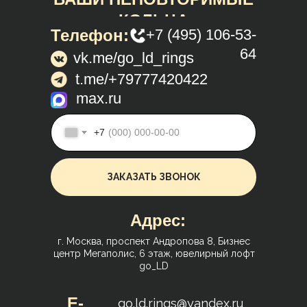
КОЛЬЦА
Телефон:
+7 (495) 106-53-
64
vk.me/go_ld_rings
t.me/+79777420422
max.ru
+7
ЗАКАЗАТЬ ЗВОНОК
Адрес:
г. Москва, проспект Андропова 8, Бизнес
центр Мегаполис, 6 этаж, ювелирный лофт
go_LD
E-
go.ld.rings@yandex.ru