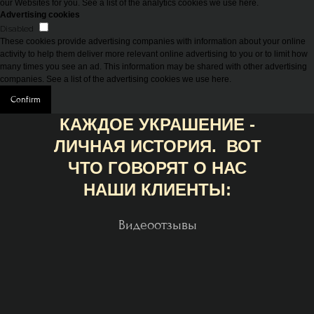
our Websites for you. See a list of the analytics cookies we use here.
Advertising cookies
Disabled
These cookies provide advertising companies with information about your online
activity to help them deliver more relevant online advertising to you or to limit how
many times you see an ad. This information may be shared with other advertising
companies. See a list of the advertising cookies we use here.
Confirm
КАЖДОЕ УКРАШЕНИЕ -
ЛИЧНАЯ ИСТОРИЯ. ВОТ
ЧТО ГОВОРЯТ О НАС
НАШИ КЛИЕНТЫ:
Видеоотзывы