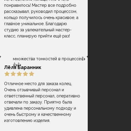
Замечательное место. Очень
понравилось! Мастер все подробно
ответственный персонал, который
рассказывал, руководил процессом,
Дмитрий И.
действительно на высоком уровне
кольцо получилось очень красивое, а
сопровождает на каждой стадии
главное уникальное. Благодарю
выбора, покупки и производства.
студию за увлекательный мастер-
Помогли создать мне замечательную
класс, планирую прийти ещё раз!
пару обручальных колец с учётом
всех имевшихся пожеланий и
проконсультировали по поводу
множества тонкостей в процессе👍
👍👍
Лёля Баранник
Отличное место для заказа колец.
Очень отзывчивый персонал и
Кольца классные, причем, делают
ответственный персонал, оперативно
оперативно, есть своя система
отвечали по заказу. Приятно была
Гузель
лояльности и скидок, что весьма
удивлена персональному подходу и
приятно) Мне на помолвку молодой
очень быстрому и качественному
человек заказывал кольцо, но
изготовлению изделия.
немного не попал в размер.
Сотрудники подогнали кольцо под