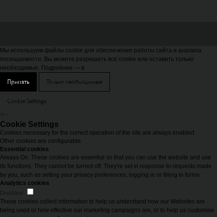
Мы используем файлы cookie для обеспечения работы сайта и анализа
посещаемости. Вы можете разрешить все cookie или оставить только
необходимые. Подробнее — в
Политике конфиденциальности
Принять
Только необходимые
Cookie Settings
Cookie Settings
Cookies necessary for the correct operation of the site are always enabled.
Other cookies are configurable.
Essential cookies
Always On. These cookies are essential so that you can use the website and use
its functions. They cannot be turned off. They're set in response to requests made
by you, such as setting your privacy preferences, logging in or filling in forms.
Analytics cookies
Disabled
These cookies collect information to help us understand how our Websites are
being used or how effective our marketing campaigns are, or to help us customise