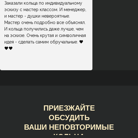
Заказали кольца по индивидуальному
эскизу с мастер классом. И менеджер,
и мастер - душки невероятные.
Мастер очень подробно все объяснял.
И кольца получились даже лучше, чем
на эскизе. Очень крутая и символичная
идея - сделать самим обручальные. 🖤
🖤🖤
ПРИЕЗЖАЙТЕ
ОБСУДИТЬ
ВАШИ НЕПОВТОРИМЫЕ
КОЛЬЦА