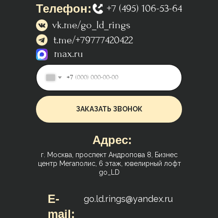
Телефон:
+7 (495) 106-53-64
vk.me/go_ld_rings
t.me/+79777420422
max.ru
+7
ЗАКАЗАТЬ ЗВОНОК
Адрес:
г. Москва, проспект Андропова 8, Бизнес
центр Мегаполис, 6 этаж, ювелирный лофт
go_LD
E-
go.ld.rings@yandex.ru
mail: