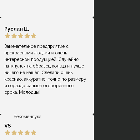
размер - это входит в стоимоть.
Руслан Ц.
Замечательное предприятие с
прекрасными людьми и очень
Замечательное место! Долго искала,
интересной продукцией. Случайно
где можно сделать интересные
наткнулся на образец кольца и лучше
Раиса Дёмкина
кольца из своего металла. Очень
ничего не нашёл. Сделали очень
благодарна мастеру и
красиво, аккуратно, точно по размеру
администратору, которые
и гораздо раньше оговорённого
достаточно подробно отвечали на
срока. Молодцы!
все интересующие вопросы. Дали в
подарок два сертификата, по цене
вышло достаточно бюджетно.
Рекомендую!
VS