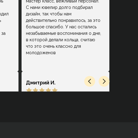
нь
мастер класс, вежливый персонал.
С нами ювелир долго подбирал
одил
дизайн, так чтобы нам
ь
действительно понравилось, за это
большое спасибо. У нас остались
 за
незабываемые воспоминания о дне,
в которой делали кольца, считаю
что это очень классно для
молодоженов
Дмитрий И.
ец.
Замечательное место. Очень
ответственный персонал, который
действительно на высоком уровне
.
сопровождает на каждой стадии
выбора, покупки и производства.
нь
Помогли создать мне