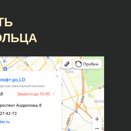
замечательную пару обручальных
колец с учётом всех имевшихся
пожеланий и проконсультировали
ТЬ
по поводу множества тонкостей в
процессе👍👍👍
ОЛЬЦА
Гузель
Кольца классные, причем, делают
оперативно, есть своя система
айно
лояльности и скидок, что весьма
приятно) Мне на помолвку
ли
молодой человек заказывал
но по
кольцо, но немного не попал в
размер. Сотрудники подогнали
!
кольцо под размер - это входит в
стоимоть.