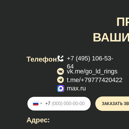
П
ВАШИ
+7 (495) 106-53-
Телефон:
64
vk.me/go_ld_rings
t.me/+79777420422
max.ru
+7
ЗАКАЗАТЬ З
Адрес: