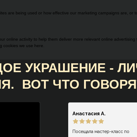
es are being used or how effective our marketing campaigns are, or to 
r online activity to help them deliver more relevant online advertising
ng cookies we use here.
ОЕ УКРАШЕНИЕ - Л
Я. ВОТ ЧТО ГОВОРЯ
НАШИ КЛИЕНТЫ:
Анастасия А.
Посещала мастер-класс по