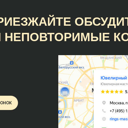
быстрому и качественному
изготовлению изделия.
РИЕЗЖАЙТЕ ОБСУДИ
 НЕПОВТОРИМЫЕ К
Руслан Ц.
Замечательное предприятие с
прекрасными людьми и очень
интересной продукцией. Случ
наткнулся на образец кольца и
лучше ничего не нашёл. Сдела
очень красиво, аккуратно, точ
размеру и гораздо раньше
ВОНОК
оговорённого срока. Молодцы