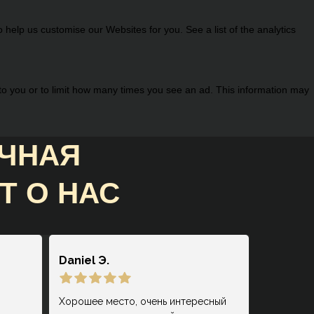
help us customise our Websites for you. See a list of the analytics
 to you or to limit how many times you see an ad. This information may
ИЧНАЯ
Т О НАС
Daniel Э.
Хорошее место, очень интересный