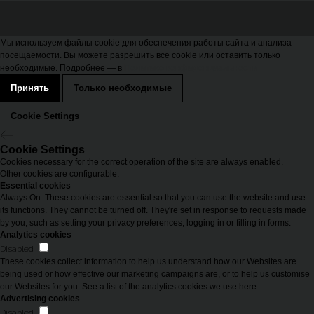
Мы используем файлы cookie для обеспечения работы сайта и анализа
посещаемости. Вы можете разрешить все cookie или оставить только
необходимые. Подробнее — в
Политике конфиденциальности
Принять
Только необходимые
Cookie Settings
Cookie Settings
Cookies necessary for the correct operation of the site are always enabled.
Other cookies are configurable.
Essential cookies
Always On. These cookies are essential so that you can use the website and use
its functions. They cannot be turned off. They're set in response to requests made
by you, such as setting your privacy preferences, logging in or filling in forms.
Analytics cookies
Disabled
These cookies collect information to help us understand how our Websites are
being used or how effective our marketing campaigns are, or to help us customise
our Websites for you. See a list of the analytics cookies we use here.
Advertising cookies
Disabled