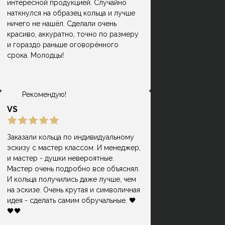
интересной продукцией. Случайно
где можно сделать интересные
наткнулся на образец кольца и лучше
Раиса Дёмкина
кольца из своего металла. Очень
ничего не нашёл. Сделали очень
благодарна мастеру и
красиво, аккуратно, точно по размеру
администратору, которые
и гораздо раньше оговорённого
достаточно подробно отвечали на
срока. Молодцы!
все интересующие вопросы. Дали в
подарок два сертификата, по цене
вышло достаточно бюджетно.
Рекомендую!
VS
Заказали кольца по индивидуальному
эскизу с мастер классом. И менеджер,
и мастер - душки невероятные.
Мастер очень подробно все объяснял.
И кольца получились даже лучше, чем
на эскизе. Очень крутая и символичная
идея - сделать самим обручальные. 🖤
🖤🖤