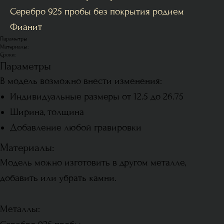
Серебро 925 пробы без покрытия родием
Фианит
Параметры
Материалы:
Сроки:
Параметры
В модель возможно внести изменения:
Индивидуальные размеры от 12.5 до 26.75
Ширина, толщина
Добавление любой гравировки
Материалы:
Модель можно изготовить в другом металле,
добавить или убрать камни.
Металлы: