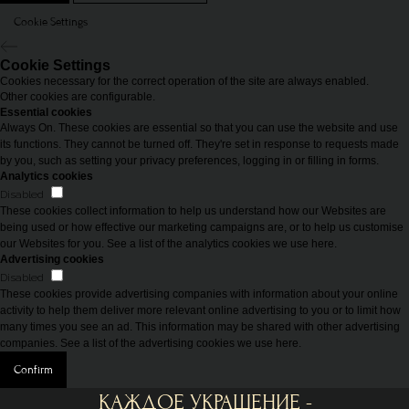
Cookie Settings
Cookie Settings
Cookies necessary for the correct operation of the site are always enabled.
Other cookies are configurable.
Essential cookies
Always On. These cookies are essential so that you can use the website and use
its functions. They cannot be turned off. They're set in response to requests made
by you, such as setting your privacy preferences, logging in or filling in forms.
Analytics cookies
Disabled
These cookies collect information to help us understand how our Websites are
being used or how effective our marketing campaigns are, or to help us customise
our Websites for you. See a list of the analytics cookies we use here.
Advertising cookies
Disabled
These cookies provide advertising companies with information about your online
activity to help them deliver more relevant online advertising to you or to limit how
many times you see an ad. This information may be shared with other advertising
companies. See a list of the advertising cookies we use here.
Confirm
КАЖДОЕ УКРАШЕНИЕ -