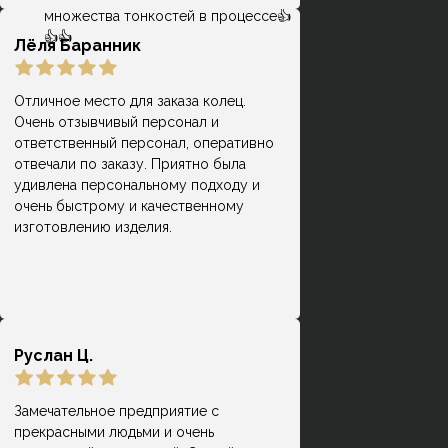
множества тонкостей в процессе👍
👍👍
Лёля Баранник
Отличное место для заказа колец.
Очень отзывчивый персонал и
Кольца классные, причем, делают
ответственный персонал, оперативно
оперативно, есть своя система
отвечали по заказу. Приятно была
Гузель
лояльности и скидок, что весьма
удивлена персональному подходу и
приятно) Мне на помолвку молодой
очень быстрому и качественному
человек заказывал кольцо, но
изготовлению изделия.
немного не попал в размер.
Сотрудники подогнали кольцо под
размер - это входит в стоимоть.
Руслан Ц.
Замечательное предприятие с
прекрасными людьми и очень
Замечательное место! Долго искала,