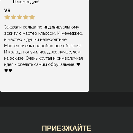
Рекомендую!
VS
Заказали кольца по индивидуальному
эскизу с мастер классом. И менеджер,
и мастер - душки невероятные.
Мастер очень подробно все объяснял.
И кольца получились даже лучше, чем
на эскизе. Очень крутая и символичная
идея - сделать самим обручальные. 🖤
🖤🖤
ПРИЕЗЖАЙТЕ