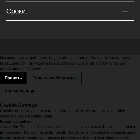
Сроки:
Мы используем файлы cookie для обеспечения работы сайта и анализа
посещаемости. Вы можете разрешить все cookie или оставить только
необходимые. Подробнее — в
Политике конфиденциальности
Принять
Только необходимые
Cookie Settings
Cookie Settings
Cookies necessary for the correct operation of the site are always enabled.
Other cookies are configurable.
Essential cookies
Always On. These cookies are essential so that you can use the website and use
its functions. They cannot be turned off. They're set in response to requests made
by you, such as setting your privacy preferences, logging in or filling in forms.