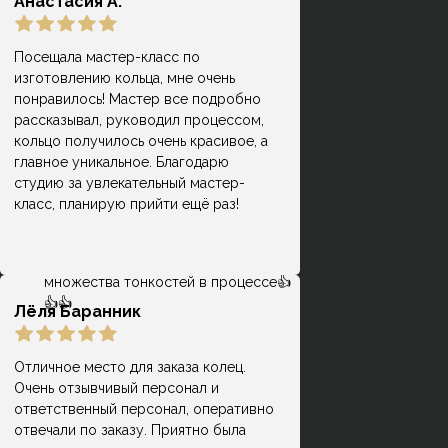
Анастасия А.
Посещала мастер-класс по
изготовлению кольца, мне очень
Замечательное место. Очень
понравилось! Мастер все подробно
ответственный персонал, который
рассказывал, руководил процессом,
Дмитрий И.
действительно на высоком уровне
кольцо получилось очень красивое, а
сопровождает на каждой стадии
главное уникальное. Благодарю
выбора, покупки и производства.
студию за увлекательный мастер-
Помогли создать мне замечательную
класс, планирую прийти ещё раз!
пару обручальных колец с учётом
всех имевшихся пожеланий и
проконсультировали по поводу
множества тонкостей в процессе👍
👍👍
Лёля Баранник
Отличное место для заказа колец.
Очень отзывчивый персонал и
Кольца классные, причем, делают
ответственный персонал, оперативно
оперативно, есть своя система
отвечали по заказу. Приятно была
Гузель
лояльности и скидок, что весьма