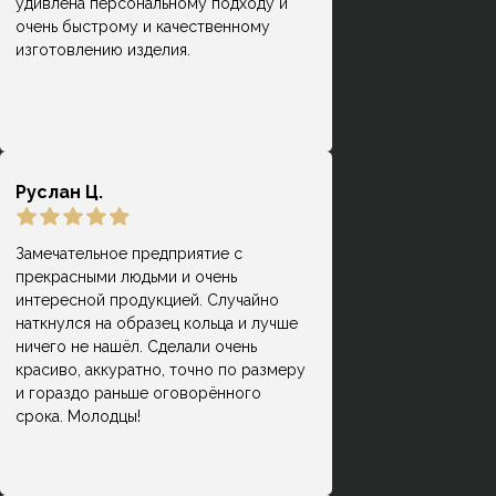
удивлена персональному подходу и
приятно) Мне на помолвку молодой
очень быстрому и качественному
человек заказывал кольцо, но
изготовлению изделия.
немного не попал в размер.
Сотрудники подогнали кольцо под
размер - это входит в стоимоть.
Руслан Ц.
Замечательное предприятие с
прекрасными людьми и очень
Замечательное место! Долго искала,
интересной продукцией. Случайно
где можно сделать интересные
наткнулся на образец кольца и лучше
Раиса Дёмкина
кольца из своего металла. Очень
ничего не нашёл. Сделали очень
благодарна мастеру и
красиво, аккуратно, точно по размеру
администратору, которые
и гораздо раньше оговорённого
достаточно подробно отвечали на
срока. Молодцы!
все интересующие вопросы. Дали в
подарок два сертификата, по цене
вышло достаточно бюджетно.