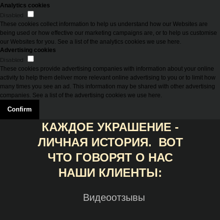
Analytics cookies
Disabled
These cookies collect information to help us understand how our Websites are
being used or how effective our marketing campaigns are, or to help us customise
our Websites for you. See a list of the analytics cookies we use here.
Advertising cookies
Disabled
These cookies provide advertising companies with information about your online
activity to help them deliver more relevant online advertising to you or to limit how
many times you see an ad. This information may be shared with other advertising
companies. See a list of the advertising cookies we use here.
Confirm
КАЖДОЕ УКРАШЕНИЕ -
ЛИЧНАЯ ИСТОРИЯ. ВОТ
ЧТО ГОВОРЯТ О НАС
НАШИ КЛИЕНТЫ:
Видеоотзывы