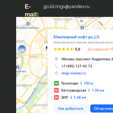
E-
go.ld.rings@yandex.ru
mail: