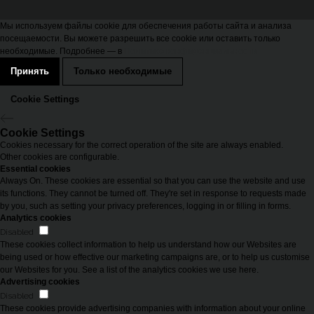
Мы используем файлы cookie для обеспечения работы сайта и анализа
посещаемости. Вы можете разрешить все cookie или оставить только
необходимые. Подробнее — в
Политике конфиденциальности
Принять
Только необходимые
Cookie Settings
Cookie Settings
Cookies necessary for the correct operation of the site are always enabled.
Other cookies are configurable.
Essential cookies
Always On. These cookies are essential so that you can use the website and use
its functions. They cannot be turned off. They're set in response to requests made
by you, such as setting your privacy preferences, logging in or filling in forms.
Analytics cookies
Disabled
These cookies collect information to help us understand how our Websites are
being used or how effective our marketing campaigns are, or to help us customise
our Websites for you. See a list of the analytics cookies we use here.
Advertising cookies
Disabled
These cookies provide advertising companies with information about your online