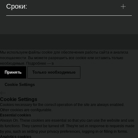
Сроки:
Мы используем файлы cookie для обеспечения работы сайта и анализа
посещаемости. Вы можете разрешить все cookie или оставить только
необходимые. Подробнее — в
Политике конфиденциальности
Принять
Только необходимые
Cookie Settings
Cookie Settings
Cookies necessary for the correct operation of the site are always enabled.
Other cookies are configurable.
Essential cookies
Always On. These cookies are essential so that you can use the website and use
its functions. They cannot be turned off. They're set in response to requests made
by you, such as setting your privacy preferences, logging in or filling in forms.
Analytics cookies