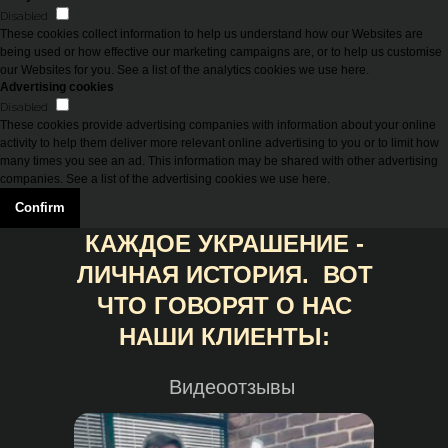
Disabled
These cookies collect information to help us understand how our Websites are
being used or how effective our marketing campaigns are, or to help us customise
our Websites for you. See a list of the analytics cookies we use here.
Advertising cookies
Disabled
These cookies provide advertising companies with information about your online
activity to help them deliver more relevant online advertising to you or to limit how
many times you see an ad. This information may be shared with other advertising
companies. See a list of the advertising cookies we use here.
Confirm
КАЖДОЕ УКРАШЕНИЕ -
ЛИЧНАЯ ИСТОРИЯ. ВОТ
ЧТО ГОВОРЯТ О НАС
НАШИ КЛИЕНТЫ:
Видеоотзывы