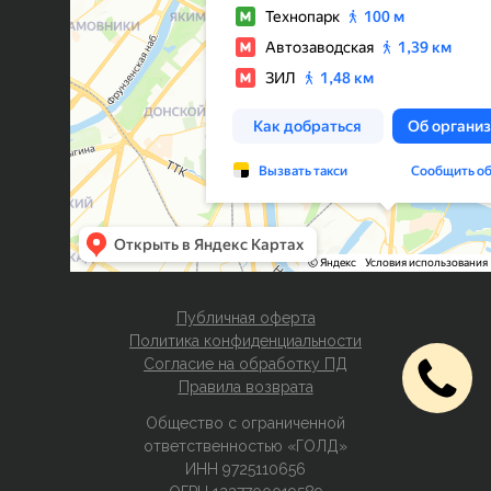
Публичная оферта
Политика конфиденциальности
Согласие на обработку ПД
Правила возврата
Общество с ограниченной
ответственностью «ГОЛД»
ИНН 9725110656