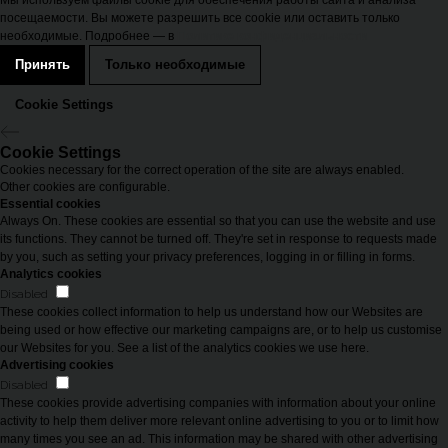
Мы используем файлы cookie для обеспечения работы сайта и анализа
посещаемости. Вы можете разрешить все cookie или оставить только
необходимые. Подробнее — в
Политике конфиденциальности
Принять
Только необходимые
Cookie Settings
Cookie Settings
Cookies necessary for the correct operation of the site are always enabled.
Other cookies are configurable.
Essential cookies
Always On. These cookies are essential so that you can use the website and use
its functions. They cannot be turned off. They're set in response to requests made
by you, such as setting your privacy preferences, logging in or filling in forms.
Analytics cookies
Disabled
These cookies collect information to help us understand how our Websites are
being used or how effective our marketing campaigns are, or to help us customise
our Websites for you. See a list of the analytics cookies we use here.
Advertising cookies
Disabled
These cookies provide advertising companies with information about your online
activity to help them deliver more relevant online advertising to you or to limit how
many times you see an ad. This information may be shared with other advertising