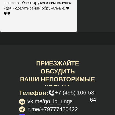
на эскизе. Очень крутая и символичная
идея - сделать самим обручальные. 🖤
🖤🖤
ПРИЕЗЖАЙТЕ
ОБСУДИТЬ
ВАШИ НЕПОВТОРИМЫЕ
КОЛЬЦА
Телефон:
+7 (495) 106-53-
64
vk.me/go_ld_rings
t.me/+79777420422