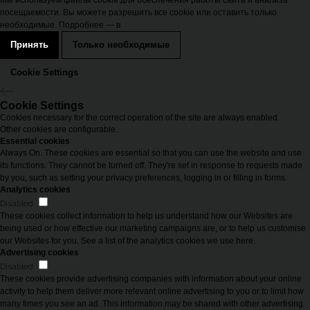
Мы используем файлы cookie для обеспечения работы сайта и анализа
посещаемости. Вы можете разрешить все cookie или оставить только
необходимые. Подробнее — в
Политике конфиденциальности
Принять
Только необходимые
Cookie Settings
Cookie Settings
Cookies necessary for the correct operation of the site are always enabled.
Other cookies are configurable.
Essential cookies
Always On. These cookies are essential so that you can use the website and use
its functions. They cannot be turned off. They're set in response to requests made
by you, such as setting your privacy preferences, logging in or filling in forms.
Analytics cookies
Disabled
These cookies collect information to help us understand how our Websites are
being used or how effective our marketing campaigns are, or to help us customise
our Websites for you. See a list of the analytics cookies we use here.
Advertising cookies
Disabled
These cookies provide advertising companies with information about your online
activity to help them deliver more relevant online advertising to you or to limit how
many times you see an ad. This information may be shared with other advertising