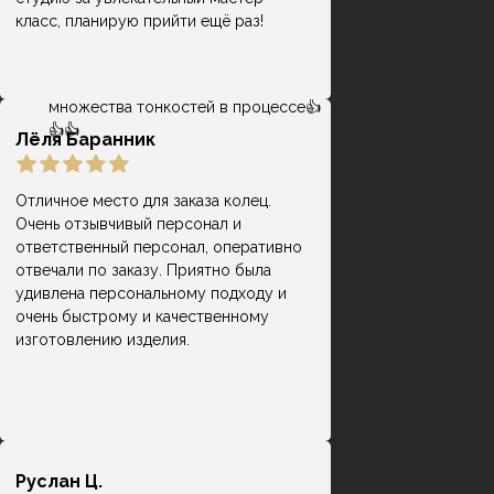
Помогли создать мне замечательную
класс, планирую прийти ещё раз!
пару обручальных колец с учётом
всех имевшихся пожеланий и
проконсультировали по поводу
множества тонкостей в процессе👍
👍👍
Лёля Баранник
Отличное место для заказа колец.
Очень отзывчивый персонал и
Кольца классные, причем, делают
ответственный персонал, оперативно
оперативно, есть своя система
отвечали по заказу. Приятно была
Гузель
лояльности и скидок, что весьма
удивлена персональному подходу и
приятно) Мне на помолвку молодой
очень быстрому и качественному
человек заказывал кольцо, но
изготовлению изделия.
немного не попал в размер.
Сотрудники подогнали кольцо под
размер - это входит в стоимоть.
Руслан Ц.